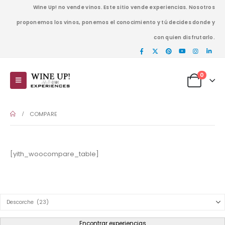
Wine Up! no vende vinos. Este sitio vende experiencias. Nosotros
proponemos los vinos, ponemos el conocimiento y tú decides donde y
con quien disfrutarlo.
0
COMPARE
[yith_woocompare_table]
Product Category Dropdown
Encontrar experiencias