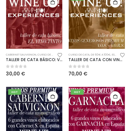
CABERNET SAUVIGNON
,
CURSO DE CATA
,
ESPAÑA
CURSO DE CATA
,
GARNACHA
,
GRACIANO
,
DE 60€ A 100€
,
MATURANA
,
ESPAÑA
,
MAZUEL
,
MOSC
TALLER DE CATA BÁSICO: VINOS TINTOS
TALLER DE CATA CON VINOS GENEROSOS PREMIUM (VOS – VORS)
0
out of 5
0
out of 5
30,00
€
70,00
€
HOT
HOT