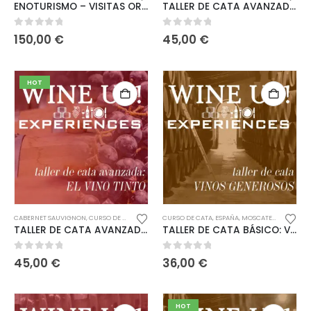
ENOTURISMO – VISITAS ORGANIZADAS AL CORAZÓN DE LA MANCHA
TALLER DE CATA AVANZADO VINOS BLANCOS
0
out of 5
0
out of 5
150,00
€
45,00
€
HOT
CABERNET SAUVIGNON
,
CURSO DE CATA
,
DE 30€ A 60€
CURSO DE CATA
,
ESPAÑA
,
,
ESPAÑA
GARNACHA
,
MOSCATEL
,
GRACIANO
,
PALOMINO
,
MATU
TALLER DE CATA AVANZADO VINOS TINTOS
TALLER DE CATA BÁSICO: VINOS GENEROSOS
0
out of 5
0
out of 5
45,00
€
36,00
€
HOT