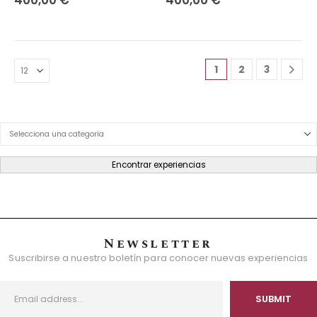
1
2
3
Product Category Dropdown
Encontrar experiencias
Newsletter
Suscribirse a nuestro boletín para conocer nuevas experiencias