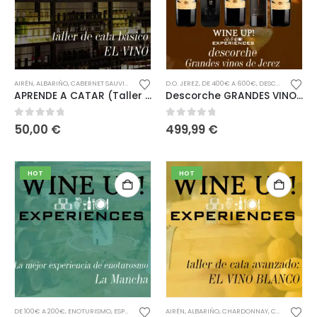
AIRÉN
,
ALBARIÑO
,
CABERNET SAUVIGNON
,
CHARDONNAY
D.O. JEREZ
,
COUPAGE - MULTIPLES VARIEDADES
,
DE 400€ A 600€
,
DESCORCHE
,
PAL
,
C
APRENDE A CATAR (Taller de 4 horas)
Descorche GRANDES VINOS DE JEREZ
0
out of 5
0
out of 5
50,00
€
499,99
€
HOT
HOT
DE 100€ A 200€
,
ENOTURISMO
,
ESPAÑA
AIRÉN
,
ALBARIÑO
,
CHARDONNAY
,
COUPAGE - MULTIPLES VARIEDADES