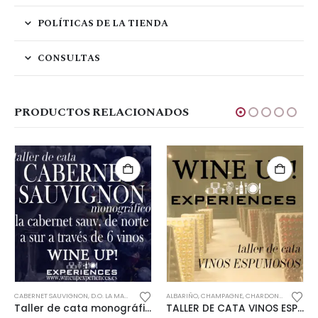
POLÍTICAS DE LA TIENDA
CONSULTAS
PRODUCTOS RELACIONADOS
CABERNET SAUVIGNON
,
D.O. LA MANCHA
,
D.O. PENEDÉS
ALBARIÑO
,
D.O. SOMONTANO
,
CHAMPAGNE
,
CHARDONNAY
,
D.O. UCLÉS
,
DE 200 A
,
CURSO
Taller de cata monográfico CABERNET SAUVIGNON
TALLER DE CATA VINOS ESPUMOSOS