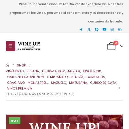
Wine Up! no vende vinos. Este sitio vende experiencias. Nosotros
proponemos los vinos, ponemos el conocimiento y tú decides donde y
con quien disfrutarlo.
0
SHOP
VINO TINTO
,
ESPAÑA
,
DE 30€ A 60€
,
MERLOT
,
PINOT NOIR
,
CABERNET SAUVIGNON
,
TEMPRANILLO
,
MENCÍA
,
GARNACHA
,
GRACIANO
,
MONASTRELL
,
MAZUELO
,
MATURANA
,
CURSO DE CATA
,
VINOS PREMIUM
TALLER DE CATA AVANZADO VINOS TINTOS
HOT