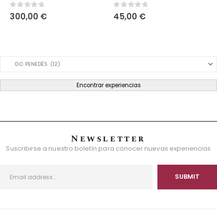
0
out of 5
0
out of 5
300,00
€
45,00
€
Product Category Dropdown
Encontrar experiencias
Newsletter
Suscribirse a nuestro boletín para conocer nuevas experiencias