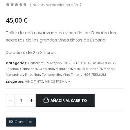
( No hay valoraciones aún. )
0
out of 5
45,00
€
Taller de cata avanzada de vinos tintos. Desubre los
secretos de los grandes vinos tintos de España.
Duración: de 2 a 3 horas.
Categorías:
Cabernet Sauvignon
,
CURSO DE CATA
,
De 30€ a 60€
,
España
,
Garnacha
,
Graciano
,
Maturana
,
Mazuelo
,
Mencía
,
Merlot
,
Monastrell
,
Pinot Noir
,
Tempranillo
,
Vino Tinto
,
VINOS PREMIUM
Etiquetas:
VINO TINTO
,
VINOS PREMIUM
AÑADIR AL CARRITO
Consultar