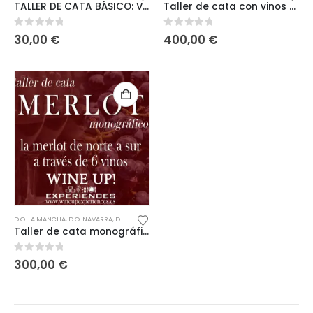
TALLER DE CATA BÁSICO: VINOS TINTOS
Taller de cata con vinos PREMIUM MERLOT
0
out of 5
0
out of 5
30,00
€
400,00
€
D.O. LA MANCHA
,
D.O. NAVARRA
,
D.O. PENEDÉS
,
D.O. SOMONTANO
,
DE 200 A 400€
,
DESCORCHE
,
Taller de cata monográfico variedad MERLOT
0
out of 5
300,00
€