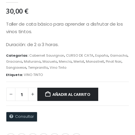
30,00
€
Taller de cata básico para aprender a disfrutar de los
vinos tintos.
Duración: de 2 a 3 horas.
Categorías:
Cabernet Sauvignon
,
CURSO DE CATA
,
España
,
Garnacha
,
Graciano
,
Maturana
,
Mazuelo
,
Mencía
,
Merlot
,
Monastrell
,
Pinot Noir
,
Sangiovese
,
Tempranillo
,
Vino Tinto
Etiqueta:
VINO TINTO
AÑADIR AL CARRITO
Consultar