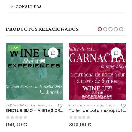
CONSULTAS
PRODUCTOS RELACIONADOS
HOT
DE 100€ A 200€
,
ENOTURISMO
,
ESPAÑA
D.O. CEBREROS
,
D.O. LA MANCHA
,
D.O. NAVARRA
ENOTURISMO – VISITAS ORGANIZADAS AL CORAZÓN DE LA MANCHA
Taller de cata monográfico GARNACHA
0
out of 5
0
out of 5
150,00
€
300,00
€