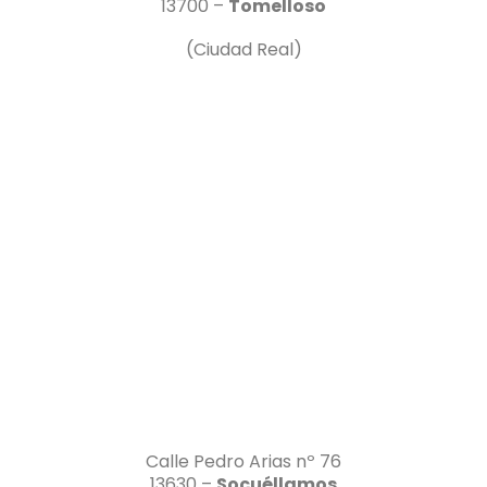
13700 –
Tomelloso
(Ciudad Real)
Calle Pedro Arias nº 76
13630 –
Socuéllamos