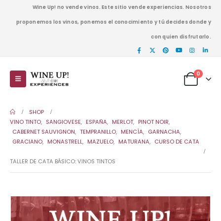
Wine Up! no vende vinos. Este sitio vende experiencias. Nosotros
proponemos los vinos, ponemos el conocimiento y tú decides donde y
con quien disfrutarlo.
0
SHOP
VINO TINTO
,
SANGIOVESE
,
ESPAÑA
,
MERLOT
,
PINOT NOIR
,
CABERNET SAUVIGNON
,
TEMPRANILLO
,
MENCÍA
,
GARNACHA
,
GRACIANO
,
MONASTRELL
,
MAZUELO
,
MATURANA
,
CURSO DE CATA
TALLER DE CATA BÁSICO: VINOS TINTOS