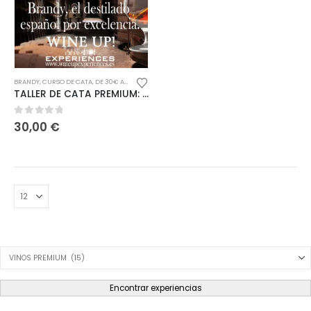
BRANDY
,
CURSO DE CATA
,
DE 30€ A 60€
,
DESTILADOS
,
ESPAÑA
TALLER DE CATA PREMIUM: EL BRANDY ESPAÑOL
0
out of 5
30,00
€
Product Category Dropdown
Encontrar experiencias