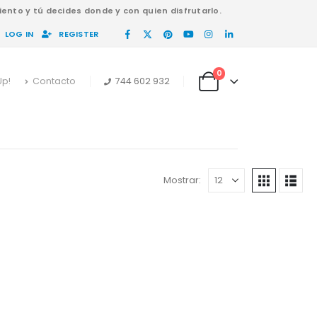
ento y tú decides donde y con quien disfrutarlo.
LOG IN
REGISTER
0
Up!
Contacto
744 602 932
Mostrar: