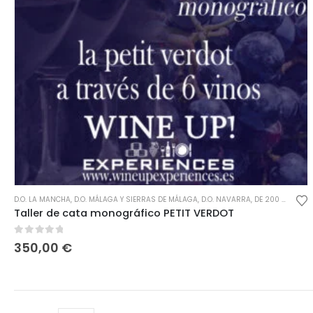
D.O. LA MANCHA
,
D.O. MÁLAGA Y SIERRAS DE MÁLAGA
,
D.O. NAVARRA
,
DE 200 A 400€
,
Taller de cata monográfico PETIT VERDOT
0
out of 5
350,00
€