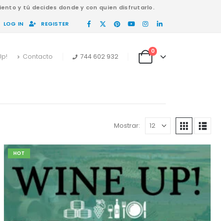
ento y tú decides donde y con quien disfrutarlo.
LOG IN
REGISTER
0
Up!
Contacto
744 602 932
Mostrar:
HOT