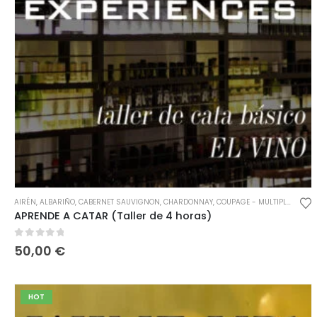
AIRÉN
,
ALBARIÑO
,
CABERNET SAUVIGNON
,
CHARDONNAY
,
COUPAGE - MULTIPLES VARIEDADES
APRENDE A CATAR (Taller de 4 horas)
0
out of 5
50,00
€
HOT