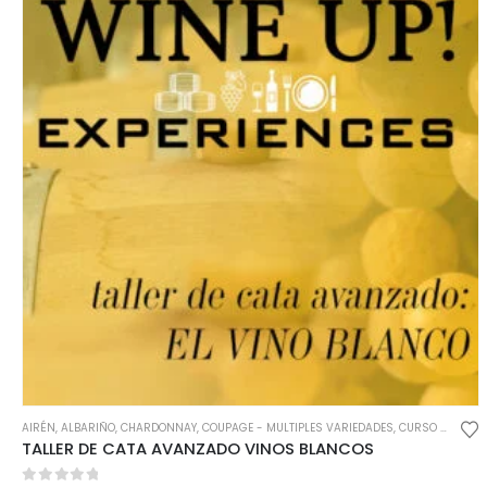
AIRÉN
,
ALBARIÑO
,
CHARDONNAY
,
COUPAGE - MULTIPLES VARIEDADES
,
CURSO DE CATA
TALLER DE CATA AVANZADO VINOS BLANCOS