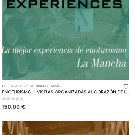
EO - VIURA
DE 100€ A 200€
,
MALVASÍA
,
VINOS PREMIUM
,
ENOTURISMO
,
MATURANA
,
ESPAÑA
,
MAZUELO
,
MENCÍA
,
MERLOT
,
MONASTRELL
,
MOSCATEL
,
ENOTURISMO – VISITAS ORGANIZADAS AL CORAZÓN DE LA MANCHA
0
out of 5
150,00
€