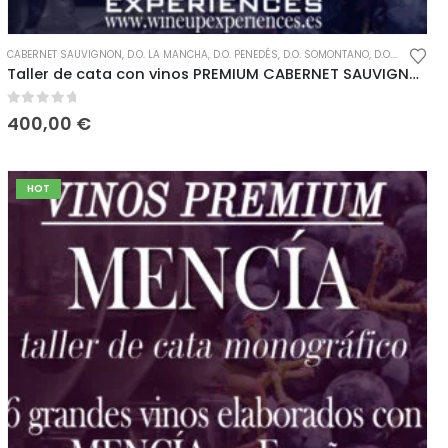
TINTO
CABERNET SAUVIGNON
,
VINOS PREMIUM
,
D.O. LA MANCHA
,
D.O. PENEDÉS
,
D.O. SOMONTANO
,
D.O. UCLÉS
,
DE
Taller de cata con vinos PREMIUM CABERNET SAUVIGNON
0
out of 5
400,00
€
HOT