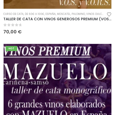
,
MAZUELO
CURSO DE CATA
,
MENCÍA
,
,
DE 60€ A 100€
MERLOT
,
MONASTRELL
,
ESPAÑA
,
PINOT NOIR
,
MOSCATEL
,
,
SANGIOVESE
PALOMINO
,
VINOS DULCES Y FORTIFICADOS
,
TEMPRANILLO
,
VINO 
TALLER DE CATA CON VINOS GENEROSOS PREMIUM (VOS – VORS)
0
out of 5
70,00
€
HOT