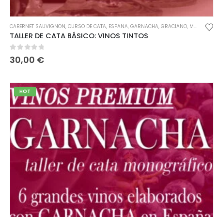
CABERNET SAUVIGNON
,
CURSO DE CATA
,
ESPAÑA
,
GARNACHA
,
GRACIANO
,
MATURANA
TALLER DE CATA BÁSICO: VINOS TINTOS
0
out of 5
30,00
€
HOT