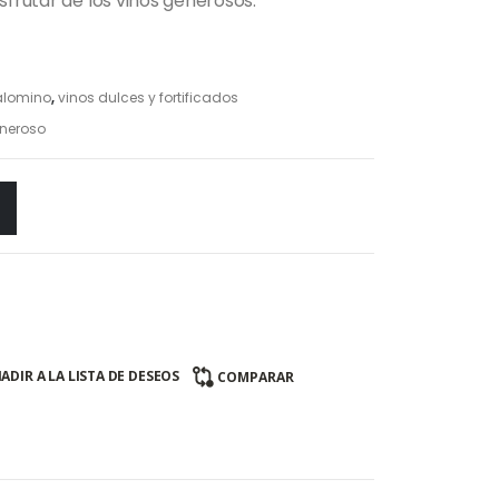
sfrutar de los vinos generosos.
alomino
,
vinos dulces y fortificados
eneroso
ADIR A LA LISTA DE DESEOS
COMPARAR