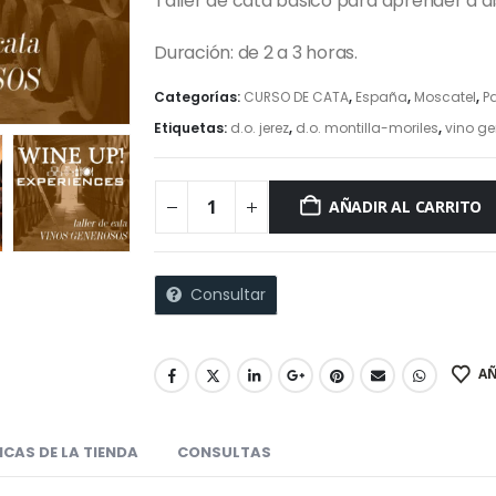
Taller de cata básico para aprender a di
Duración: de 2 a 3 horas.
Categorías:
CURSO DE CATA
,
España
,
Moscatel
,
P
Etiquetas:
d.o. jerez
,
d.o. montilla-moriles
,
vino g
AÑADIR AL CARRITO
Consultar
AÑ
ICAS DE LA TIENDA
CONSULTAS