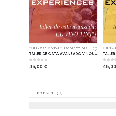
CABERNET SAUVIGNON
,
CURSO DE CATA
,
DE 30€ A 60€
,
ESPAÑA
AIRÉN
,
,
AL
G
TALLER DE CATA AVANZADO VINOS TINTOS
0
out of 5
0
out of 
45,00
€
45,0
Product Category Dropdown