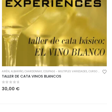
EO - VIURA
DE 30€ A 60€
AIRÉN
,
ALBARIÑO
,
MALVASÍA
,
ESPAÑA
,
CHARDONNAY
,
,
GODELLO
MATURANA
,
MACABEO - VIURA
,
COUPAGE - MULTIPLES VARIEDADES
,
MAZUELO
,
MENCÍA
,
MALVASÍA
,
MERLOT
,
,
MOSCATEL
MONASTRELL
,
CURSO DE CATA
,
PARELLADA
,
MOSCATEL
,
,
R
E
,
TALLER DE CATA VINOS BLANCOS
0
out of 5
30,00
€