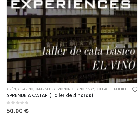
AIRÉN
,
ALBARIÑO
,
CABERNET SAUVIGNON
,
CHARDONNAY
,
COUPAGE - MULTIPLES VARIEDADES
APRENDE A CATAR (Taller de 4 horas)
0
out of 5
50,00
€