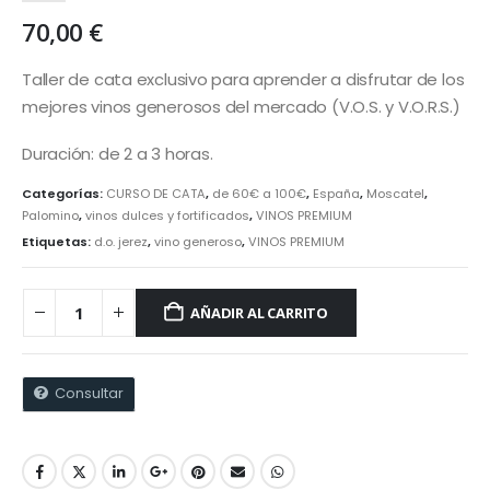
70,00
€
Taller de cata exclusivo para aprender a disfrutar de los
mejores vinos generosos del mercado (V.O.S. y V.O.R.S.)
Duración: de 2 a 3 horas.
Categorías:
CURSO DE CATA
,
de 60€ a 100€
,
España
,
Moscatel
,
Palomino
,
vinos dulces y fortificados
,
VINOS PREMIUM
Etiquetas:
d.o. jerez
,
vino generoso
,
VINOS PREMIUM
AÑADIR AL CARRITO
Consultar