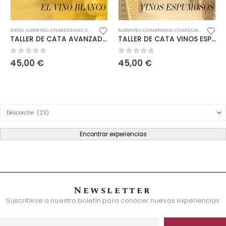
AIRÉN
,
ALBARIÑO
,
CHARDONNAY
,
COUPAGE - MULTIPLES VARIEDADES
ALBARIÑO
,
CHAMPAGNE
,
CURSO DE CATA
,
CHARDONNAY
,
DE 30€ 
,
CURSO
TALLER DE CATA AVANZADO VINOS BLANCOS
TALLER DE CATA VINOS ESPUMOSOS
0
out of 5
0
out of 5
45,00
€
45,00
€
Product Category Dropdown
Encontrar experiencias
Newsletter
Suscribirse a nuestro boletín para conocer nuevas experiencias