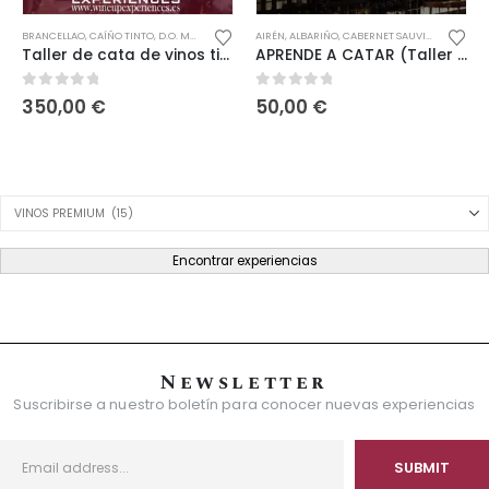
BRANCELLAO
,
CAÍÑO TINTO
,
D.O. MONTERREI
,
D.O. RÍAS BAIXAS
AIRÉN
,
ALBARIÑO
,
D.O. RIBEIRA SACRA
,
CABERNET SAUVIGNON
,
D.O. RIBEIRO
,
CHAR
Taller de cata de vinos tintos «CASTAS GALLEGAS»
APRENDE A CATAR (Taller de 4 horas)
0
out of 5
0
out of 5
350,00
€
50,00
€
Product Category Dropdown
Encontrar experiencias
Newsletter
Suscribirse a nuestro boletín para conocer nuevas experiencias