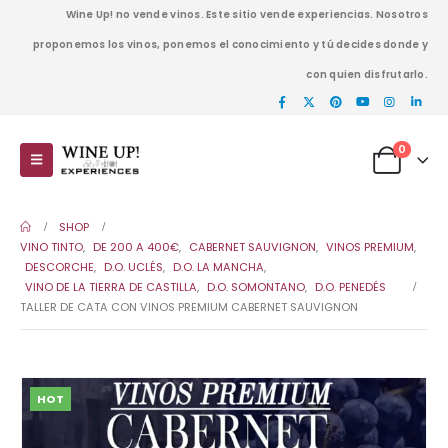
Wine Up! no vende vinos. Este sitio vende experiencias. Nosotros
proponemos los vinos, ponemos el conocimiento y tú decides donde y
con quien disfrutarlo.
0
SHOP
VINO TINTO
,
DE 200 A 400€
,
CABERNET SAUVIGNON
,
VINOS PREMIUM
,
DESCORCHE
,
D.O. UCLÉS
,
D.O. LA MANCHA
,
VINO DE LA TIERRA DE CASTILLA
,
D.O. SOMONTANO
,
D.O. PENEDÉS
TALLER DE CATA CON VINOS PREMIUM CABERNET SAUVIGNON
HOT