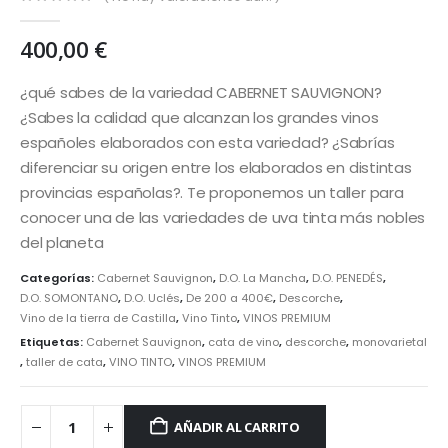
0
out of 5
400,00
€
¿qué sabes de la variedad CABERNET SAUVIGNON?
¿Sabes la calidad que alcanzan los grandes vinos
españoles elaborados con esta variedad? ¿Sabrías
diferenciar su origen entre los elaborados en distintas
provincias españolas?. Te proponemos un taller para
conocer una de las variedades de uva tinta más nobles
del planeta
Categorías:
Cabernet Sauvignon
,
D.O. La Mancha
,
D.O. PENEDÉS
,
D.O. SOMONTANO
,
D.O. Uclés
,
De 200 a 400€
,
Descorche
,
Vino de la tierra de Castilla
,
Vino Tinto
,
VINOS PREMIUM
Etiquetas:
Cabernet Sauvignon
,
cata de vino
,
descorche
,
monovarietal
,
taller de cata
,
VINO TINTO
,
VINOS PREMIUM
AÑADIR AL CARRITO