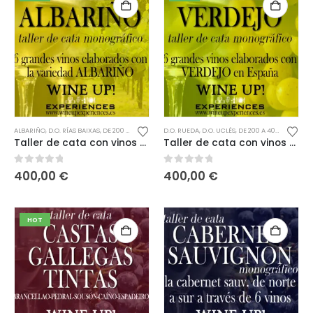
ALBARIÑO
,
D.O. RÍAS BAIXAS
,
DE 200 A 400€
,
DESCORCHE
D.O. RUEDA
,
VINO BLANCO
,
D.O. UCLÉS
,
,
DE 200 A 400€
VINOS PREMIUM
,
DESCO
Taller de cata con vinos premium variedad ALBARIÑO
Taller de cata con vinos premium variedad VERDEJO
0
out of 5
0
out of 5
400,00
€
400,00
€
HOT