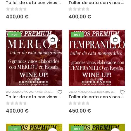
Taller de cata con vinos PREMIUM MAZUELO (CARIÑENA – SAMSÓ)
Taller de cata con vinos PREMIUM MENCÍA
0
out of 5
0
out of 5
400,00
€
400,00
€
HOT
HOT
D.O. LA MANCHA
,
D.O. NAVARRA
,
D.O. PENEDÉS
,
D.O. SOMONTANO
D.O. LA MANCHA
,
,
DE 200 A 400€
D.O. NAVARRA
,
,
D.O. PENEDÉS
DESCORCHE
,
,
D
Taller de cata con vinos PREMIUM MERLOT
Taller de cata con vinos PREMIUM TEMPRANILLO
0
out of 5
0
out of 5
400,00
€
450,00
€
HOT
HOT