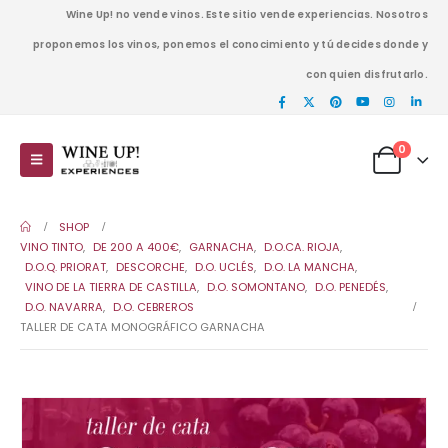
Wine Up! no vende vinos. Este sitio vende experiencias. Nosotros
proponemos los vinos, ponemos el conocimiento y tú decides donde y
con quien disfrutarlo.
0
SHOP
VINO TINTO
,
DE 200 A 400€
,
GARNACHA
,
D.O.CA. RIOJA
,
D.O.Q. PRIORAT
,
DESCORCHE
,
D.O. UCLÉS
,
D.O. LA MANCHA
,
VINO DE LA TIERRA DE CASTILLA
,
D.O. SOMONTANO
,
D.O. PENEDÉS
,
D.O. NAVARRA
,
D.O. CEBREROS
TALLER DE CATA MONOGRÁFICO GARNACHA