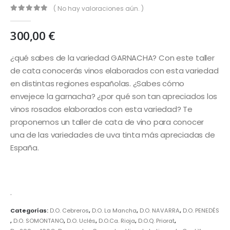
( No hay valoraciones aún. )
0
out of 5
300,00
€
¿qué sabes de la variedad GARNACHA? Con este taller
de cata conocerás vinos elaborados con esta variedad
en distintas regiones españolas. ¿Sabes cómo
envejece la garnacha? ¿por qué son tan apreciados los
vinos rosados elaborados con esta variedad? Te
proponemos un taller de cata de vino para conocer
una de las variedades de uva tinta más apreciadas de
España.
.
Categorías:
D.O. Cebreros
,
D.O. La Mancha
,
D.O. NAVARRA
,
D.O. PENEDÉS
,
D.O. SOMONTANO
,
D.O. Uclés
,
D.O.Ca. Rioja
,
D.O.Q. Priorat
,