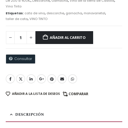
De 200 a 400€
,
Descorche
,
Garnacha
,
Vino de la tierra de Castilla
,
Vino Tinto
Etiquetas:
cata de vino
,
descorche
,
garnacha
,
monovarietal
,
taller de cata
,
VINO TINTO
AÑADIR AL CARRITO
Consultar
AÑADIR A LA LISTA DE DESEOS
COMPARAR
DESCRIPCIÓN