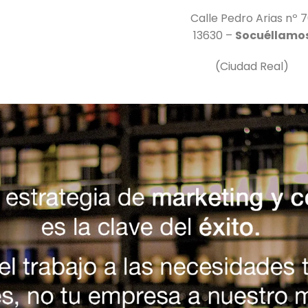
Calle Pedro Arias nº 
13630 –
Socuéllamo
(Ciudad Real)