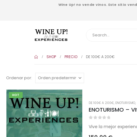
Wine Up! no vende vinos. Este sitio ve
SHOP
PRECIO
DE 100€ A 200€
Ordenar por:
HOT
DE 100€ A 200€
,
ENOTURISMO
,
ENOTURISMO – V
0
out of 5
Vive la mejor experie