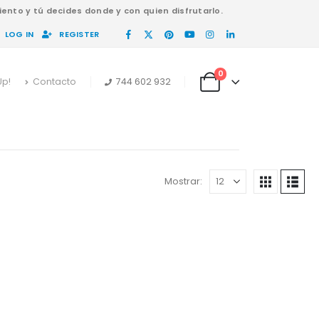
ento y tú decides donde y con quien disfrutarlo.
LOG IN
REGISTER
0
Up!
Contacto
744 602 932
Mostrar: