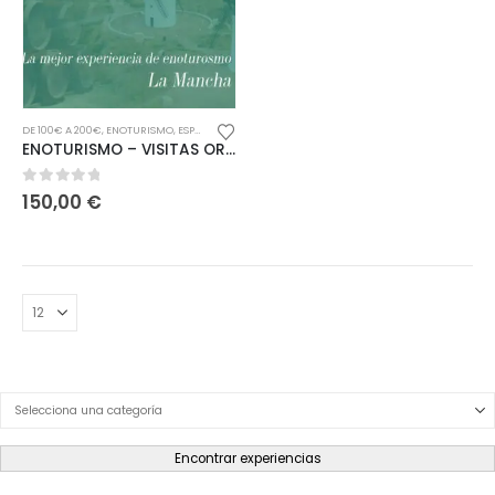
DE 100€ A 200€
,
ENOTURISMO
,
ESPAÑA
ENOTURISMO – VISITAS ORGANIZADAS AL CORAZÓN DE LA MANCHA
0
out of 5
150,00
€
Product Category Dropdown
Encontrar experiencias